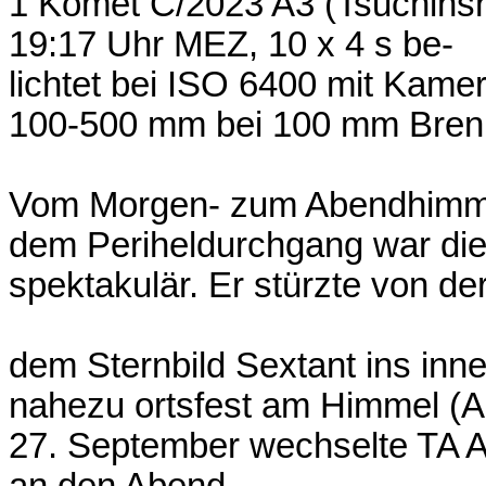
1 Komet C/2023 A3 (Tsuchin
19:17 Uhr MEZ, 10 x 4 s be-
lichtet bei ISO 6400 mit Kam
100-500 mm bei 100 mm Brennwe
Vom Morgen- zum Abendhimme
dem Periheldurchgang war di
spektakulär. Er stürzte von d
dem Sternbild Sextant ins in
nahezu ortsfest am Himmel (A
27. September wechselte TA 
an den Abend-