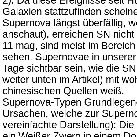
2). Da diese Ereignisse seit H
Galaxien stattzufinden schein
Supernova längst überfällig,
anschaut), erreichen SN nicht 
11 mag, sind meist im Berei
sehen. Supernovae in unserer
Tage sichtbar sein, wie die S
weiter unten im Artikel) mit w
chinesischen Quellen weiß.
Supernova-Typen Grundlegend 
Ursachen, welche zur Superno
vereinfachte Darstellung): Di
ein Weißer Zwerg in einem Do