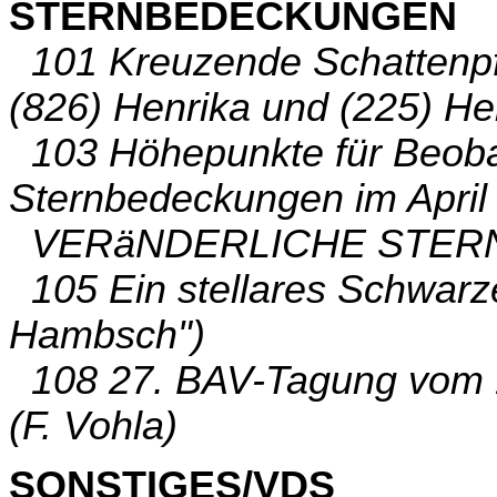
STERNBEDECKUNGEN
101 Kreuzende Schattenpf
(826) Henrika und (225) Hen
103 Höhepunkte für Beobac
Sternbedeckungen im April
VERäNDERLICHE STER
105 Ein stellares Schwarze
Hambsch")
108 27. BAV-Tagung vom 19
(F. Vohla)
SONSTIGES/VDS