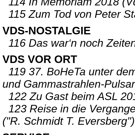
114 In Memoriam 2018 (Vd
115 Zum Tod von Peter Stä
VDS-NOSTALGIE
116 Das war‘n noch Zeiten,
VDS VOR ORT
119 37. BoHeTa unter dem
und Gammastrahlen-Pulsare
122 Zu Gast beim ASL 201
123 Reise in die Vergang
("R. Schmidt T. Eversberg")