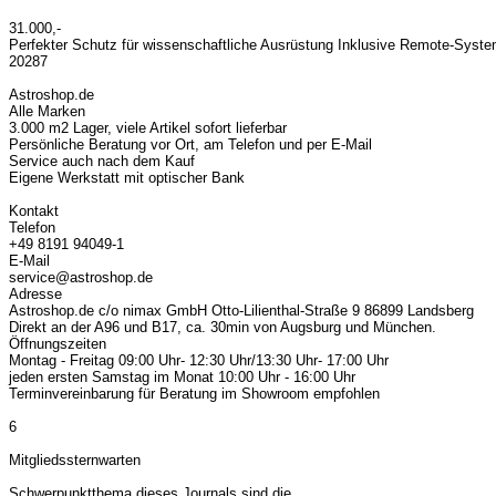
31.000,-
Perfekter Schutz für wissenschaftliche Ausrüstung Inklusive Remote-System
20287
Astroshop.de
Alle Marken
3.000 m2 Lager, viele Artikel sofort lieferbar
Persönliche Beratung vor Ort, am Telefon und per E-Mail
Service auch nach dem Kauf
Eigene Werkstatt mit optischer Bank
Kontakt
Telefon
+49 8191 94049-1
E-Mail
service@astroshop.de
Adresse
Astroshop.de c/o nimax GmbH Otto-Lilienthal-Straße 9 86899 Landsberg
Direkt an der A96 und B17, ca. 30min von Augsburg und München.
Öffnungszeiten
Montag - Freitag 09:00 Uhr- 12:30 Uhr/13:30 Uhr- 17:00 Uhr
jeden ersten Samstag im Monat 10:00 Uhr - 16:00 Uhr
Terminvereinbarung für Beratung im Showroom empfohlen
6
Mitgliedssternwarten
Schwerpunktthema dieses Journals sind die