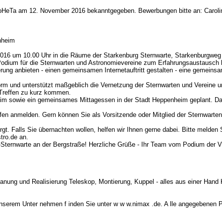
oHeTa am 12. November 2016 bekanntgegeben. Bewerbungen bitte an: Carolin L
nheim
.2016 um 10.00 Uhr in die Räume der Starkenburg Sternwarte, Starkenburgwe
Podium für die Sternwarten und Astronomievereine zum Erfahrungsaustausch 
ung anbieten - einen gemeinsamen Internetauftritt gestalten - eine gemeinsam
orm und unterstützt maßgeblich die Vernetzung der Sternwarten und Vereine un
 Treffen zu kurz kommen.
eim sowie ein gemeinsames Mittagessen in der Stadt Heppenheim geplant. Da
fen anmelden. Gern können Sie als Vorsitzende oder Mitglied der Sternwarten
t. Falls Sie übernachten wollen, helfen wir Ihnen gerne dabei. Bitte melden
tro.de an.
g-Sternwarte an der Bergstraße! Herzliche Grüße - Ihr Team vom Podium der 
Planung und Realisierung Teleskop, Montierung, Kuppel - alles aus einer Hand
nserem Unter nehmen f inden Sie unter w w w.nimax .de. A lle angegebenen Pr