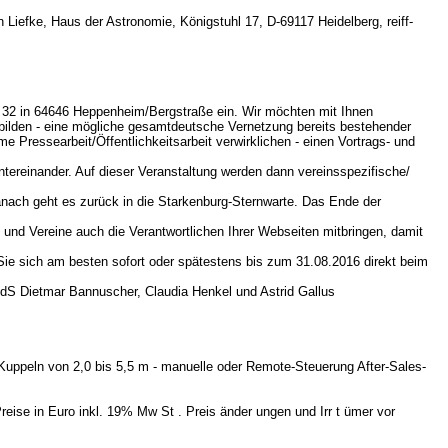
iefke, Haus der Astronomie, Königstuhl 17, D-69117 Heidelberg, reiff-
g 32 in 64646 Heppenheim/Bergstraße ein. Wir möchten mit Ihnen
bilden - eine mögliche gesamtdeutsche Vernetzung bereits bestehender
e Pressearbeit/Öffentlichkeitsarbeit verwirklichen - einen Vortrags- und
tereinander. Auf dieser Veranstaltung werden dann vereinsspezifische/
nach geht es zurück in die Starkenburg-Sternwarte. Das Ende der
 und Vereine auch die Verantwortlichen Ihrer Webseiten mitbringen, damit
 Sie sich am besten sofort oder spätestens bis zum 31.08.2016 direkt beim
VdS Dietmar Bannuscher, Claudia Henkel und Astrid Gallus
 Kuppeln von 2,0 bis 5,5 m - manuelle oder Remote-Steuerung After-Sales-
eise in Euro inkl. 19% Mw St . Preis änder ungen und Irr t ümer vor