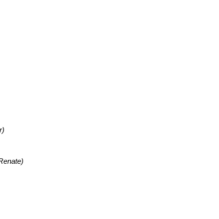
r)
 Renate)