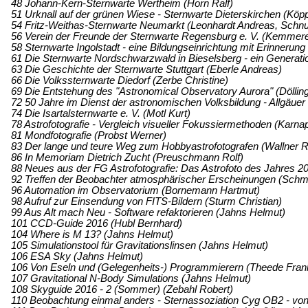
48 Johann-Kern-Sternwarte Wertheim (Horn Ralf)
51 Urknall auf der grünen Wiese - Sternwarte Dieterskirchen (Köp
54 Fritz-Weithas-Sternwarte Neumarkt (Leonhardt Andreas, Schnu
56 Verein der Freunde der Sternwarte Regensburg e. V. (Kemmere
58 Sternwarte Ingolstadt - eine Bildungseinrichtung mit Erinnerung 
61 Die Sternwarte Nordschwarzwald in Bieselsberg - ein Generatio
63 Die Geschichte der Sternwarte Stuttgart (Eberle Andreas)
66 Die Volkssternwarte Diedorf (Zerbe Christine)
69 Die Entstehung des "Astronomical Observatory Aurora" (Dölling 
72 50 Jahre im Dienst der astronomischen Volksbildung - Allgäuer V
74 Die Isartalsternwarte e. V. (Motl Kurt)
78 Astrofotografie - Vergleich visueller Fokussiermethoden (Karnap
81 Mondfotografie (Probst Werner)
83 Der lange und teure Weg zum Hobbyastrofotografen (Wallner R
86 In Memoriam Dietrich Zucht (Preuschmann Rolf)
88 Neues aus der FG Astrofotografie: Das Astrofoto des Jahres 20
92 Treffen der Beobachter atmosphärischer Erscheinungen (Schm
96 Automation im Observatorium (Bornemann Hartmut)
98 Aufruf zur Einsendung von FITS-Bildern (Sturm Christian)
99 Aus Alt mach Neu - Software refaktorieren (Jahns Helmut)
101 CCD-Guide 2016 (Hubl Bernhard)
104 Where is M 13? (Jahns Helmut)
105 Simulationstool für Gravitationslinsen (Jahns Helmut)
106 ESA Sky (Jahns Helmut)
106 Von Eseln und (Gelegenheits-) Programmierern (Theede Fran
107 Gravitational N-Body Simulations (Jahns Helmut)
108 Skyguide 2016 - 2 (Sommer) (Zebahl Robert)
110 Beobachtung einmal anders - Sternassoziation Cyg OB2 - von