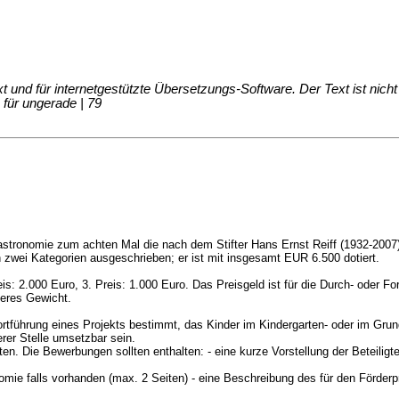
d für internetgestützte Übersetzungs-Software. Der Text ist nicht fo
 für ungerade | 79
ulastronomie zum achten Mal die nach dem Stifter Hans Ernst Reiff (1932-2007
n zwei Kategorien ausgeschrieben; er ist mit insgesamt EUR 6.500 dotiert.
eis: 2.000 Euro, 3. Preis: 1.000 Euro. Das Preisgeld ist für die Durch- oder 
deres Gewicht.
Fortführung eines Projekts bestimmt, das Kinder im Kindergarten- oder im Grund
erer Stelle umsetzbar sein.
 Die Bewerbungen sollten enthalten: - eine kurze Vorstellung der Beteiligte
mie falls vorhanden (max. 2 Seiten) - eine Beschreibung des für den Förderp