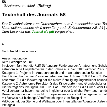
58
0 Autorenverzeichnis (Beitrag)
Textinhalt des Journals 58
Der Textinhalt dient zum Durchsuchen, zum Ausschneiden vorn Text un
Nach seiten suchen: str-f, dann für gerade Seitennummer z.B. 24 | ,
Zum Lesen ist das
vorgesehen.
Journal als pdf
4
Nach Redaktionsschluss
Ausschreibung der
Reiff-Förderpreise 2016
In diesem Jahr lobt die Reiff-Stiftung zur Förderung der Amateur- und Sch
astronomische Projektarbeiten in der Schule aus. Seit 2012 wird der Preis i
Kategorie 1: Projekte im Amateurbereich und in weiterführenden Schulen
Hier können bis zu drei Preise vergeben werden: 1. Preis: 3.000 Euro, 2. Pr
bestimmt. Für die Bewertung hat die aktive Beteiligung Jugendlicher beson
Kategorie 2: Astronomie-Projekte für das Kindergarten- und Grundschulalter
Hier beträgt das Preisgeld 500 Euro. Das Preisgeld ist für die Durch- oder 
Vorbildcharakter haben - es sollte in gleicher oder ähnlicher Form auch an d
Bewerben können sich sowohl Einzelpersonen als auch Arbeitsgemeinschaften.
mit Verweis auf bisherige Veröffentlichungen zum Beispiel im
VdS-Journal, bei Sterne und Weltraum oder Interstellarum/Abenteuer Astrono
Preisgeld