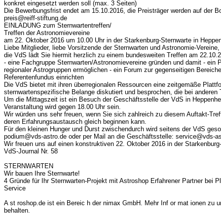
konkret eingesetzt werden soll (max. 3 Seiten)
Die Bewerbungsfrist endet am 15.10.2016, die Preisträger werden auf der B
preis@reiff-stiftung.de
EINLADUNG zum Sternwartentreffen/
Treffen der Astronomievereine
am 22. Oktober 2016 um 10.00 Uhr in der Starkenburg-Sternwarte in Heppe
Liebe Mitglieder, liebe Vorsitzende der Sternwarten und Astronomie-Vereine,
die VdS lädt Sie hiermit herzlich zu einem bundesweiten Treffen am 22.10
- eine Fachgruppe Sternwarten/Astronomievereine gründen und damit - ein 
regionaler Astrogruppen ermöglichen - ein Forum zur gegenseitigen Bereicher
Referentenfundus einrichten
Die VdS bietet mit ihren überregionalen Ressourcen eine zeitgemäße Plattf
sternwartenspezifische Belange diskutiert und besprochen, die bei anderen
Um die Mittagszeit ist ein Besuch der Geschäftsstelle der VdS in Heppenh
Veranstaltung wird gegen 18.00 Uhr sein.
Wir würden uns sehr freuen, wenn Sie sich zahlreich zu diesem Auftakt-Tref
deren Erfahrungsaustausch gleich beginnen kann.
Für den kleinen Hunger und Durst zwischendurch wird seitens der VdS gesorg
podium@vds-astro.de oder per Mail an die Geschäftsstelle: service@vds-as
Wir freuen uns auf einen konstruktiven 22. Oktober 2016 in der Starkenbur
VdS-Journal Nr. 58
STERNWARTEN
Wir bauen Ihre Sternwarte!
4 Gründe für Ihr Sternwarten-Projekt mit Astroshop Erfahrener Partner bei 
Service
A st roshop.de ist ein Bereic h der nimax GmbH. Mehr Inf or mat ionen zu u
behalten.