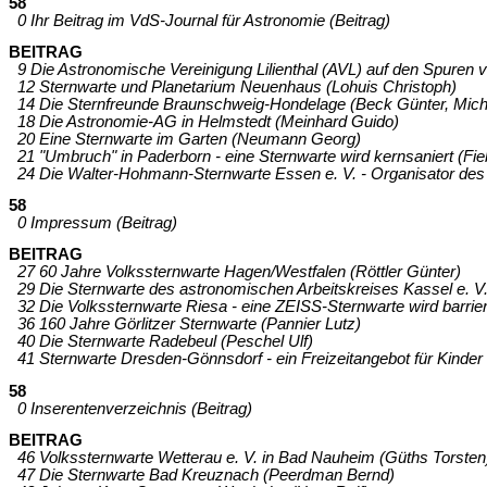
58
0 Ihr Beitrag im VdS-Journal für Astronomie (Beitrag)
BEITRAG
9 Die Astronomische Vereinigung Lilienthal (AVL) auf den Spuren 
12 Sternwarte und Planetarium Neuenhaus (Lohuis Christoph)
14 Die Sternfreunde Braunschweig-Hondelage (Beck Günter, Micha
18 Die Astronomie-AG in Helmstedt (Meinhard Guido)
20 Eine Sternwarte im Garten (Neumann Georg)
21 "Umbruch" in Paderborn - eine Sternwarte wird kernsaniert (Fie
24 Die Walter-Hohmann-Sternwarte Essen e. V. - Organisator des
58
0 Impressum (Beitrag)
BEITRAG
27 60 Jahre Volkssternwarte Hagen/Westfalen (Röttler Günter)
29 Die Sternwarte des astronomischen Arbeitskreises Kassel e. 
32 Die Volkssternwarte Riesa - eine ZEISS-Sternwarte wird barrier
36 160 Jahre Görlitzer Sternwarte (Pannier Lutz)
40 Die Sternwarte Radebeul (Peschel Ulf)
41 Sternwarte Dresden-Gönnsdorf - ein Freizeitangebot für Kinder
58
0 Inserentenverzeichnis (Beitrag)
BEITRAG
46 Volkssternwarte Wetterau e. V. in Bad Nauheim (Güths Torsten
47 Die Sternwarte Bad Kreuznach (Peerdman Bernd)