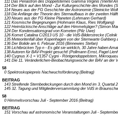
111 Das Periastron des Doppelsternes Gamma Virginis (Viertel A
114 Der Blick auf den Mond - Zur Kulturgeschichte des Mondes (Si
114 Neues aus der FG Geschichte der Astronomie (Steinicke Wol
118 Die Anfänge der Theorie des Sternaufbaus in der zweiten Hälf
120 Neues aus der FG Kleine Planeten (Lehmann Gerhard)
121 Kosmische Begegnungen (Hohmann Klaus, Ries Wolfgang)
122 Heimtückische Anschläge auf den Himmelsjäger? (Simon Man
124 Der Kondensationsgrad von Kometen (Pilz Uwe)
126 Komet Catalina C/2013 US 10 - die VdS-Bilderstrecke (Celnik 
135 Meteoritenfall über Kopenhagen von der Sternwarte Gahberg aus
136 Der Bolide am 6. Februar 2016 (Binnewies Stefan)
136 Lichtbrücken Typ n - Es gibt sie wirklich, 30 Jahre haben Ama
138 Autoren für BAV-Projekt gesucht! (Pollmann Ernst, Pagel Lien
140 Cygnus X-1 = V1357 Cygni - Röntgendoppelstern, Mikroquasa
141 Die 11. Veränderlichen-Beobachtungswoche der BAV an der V
58
0 Spektroskopiepreis Nachwuchsförderung (Beitrag)
BEITRAG
143 Streifende Sternbedeckungen durch den Mond im 3. Quartal 2
145 32. Tagung und Mitgliederversammlung der VdS in Braunschwe
58
0 Himmelsvorschau Juli - September 2016 (Beitrag)
BEITRAG
151 Vorschau auf astronomische Veranstaltungen Juli - September