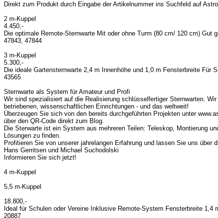
Direkt zum Produkt durch Eingabe der Artikelnummer ins Suchfeld auf Astr
2 m-Kuppel
4.450,-
Die optimale Remote-Sternwarte Mit oder ohne Turm (80 cm/ 120 cm) Gut g
47843, 47844
3 m-Kuppel
5.300,-
Die ideale Gartensternwarte 2,4 m Innenhöhe und 1,0 m Fensterbreite Für 
43565
Sternwarte als System für Amateur und Profi
Wir sind spezialisiert auf die Realisierung schlüsselfertiger Sternwarten. Wi
betriebenen, wissenschaftlichen Einrichtungen - und das weltweit!
Überzeugen Sie sich von den bereits durchgeführten Projekten unter www.a
über den QR-Code direkt zum Blog.
Die Sterwarte ist ein System aus mehreren Teilen: Teleskop, Montierung u
Lösungen zu finden.
Profitieren Sie von unserer jahrelangen Erfahrung und lassen Sie uns über d
Hans Gerritsen und Michael Suchodolski
Informieren Sie sich jetzt!
4 m-Kuppel
5,5 m-Kuppel
18.800,-
Ideal für Schulen oder Vereine Inklusive Remote-System Fensterbreite 1,4 
20887