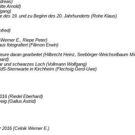
ndreas)
tte Arnold)
fgang)
te des 19. und zu Beginn des 20. Jahrhunderts (Rohe Klaus)
fred)
Werner E., Riepe Peter)
 fotografiert (Filimon Erwin)
teure daran gearbeitet (Hilbrecht Heinz, Seebörger-Weichselbaum Mi
hard)
r und schwarzes Loch (Vollmann Wolfgang)
dS-Sternwarte in Kirchheim (Flechsig Gerd-Uwe)
016 (Riedel Eberhard)
ig (Gallus Astrid)
 2016 (Celnik Werner E.)