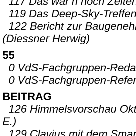
117 Das war’n noch Zeiten
119 Das Deep-Sky-Treffen 
122 Bericht zur Baugeneh
(Diessner Herwig)
55
0 VdS-Fachgruppen-Redakt
0 VdS-Fachgruppen-Refere
BEITRAG
126 Himmelsvorschau Okto
E.)
129 Clavius mit dem Smart