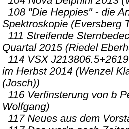
104 Nova Delphini 2013 (W
108 "Die Heppies" - die A
Spektroskopie (Eversberg
111 Streifende Sternbede
Quartal 2015 (Riedel Eberh
114 VSX J213806.5+26195
im Herbst 2014 (Wenzel Kl
(Josch))
116 Verfinsterung von b P
Wolfgang)
117 Neues aus dem Vorsta