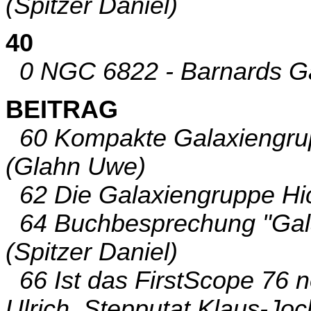
(Spitzer Daniel)
40
0 NGC 6822 - Barnards Gal
BEITRAG
60 Kompakte Galaxiengrup
(Glahn Uwe)
62 Die Galaxiengruppe Hic
64 Buchbesprechung "Gala
(Spitzer Daniel)
66 Ist das FirstScope 76 no
Ulrich, Stepputat Klaus-Jo