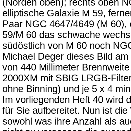
(Norden oben); rechts oben N
elliptische Galaxie M 59, fern
Paar NGC 4647/4649 (M 60), e
59/M 60 das schwache wechs
südöstlich von M 60 noch N
Michael Deger dieses Bild am
von 440 Millimeter Brennweit
2000XM mit SBIG LRGB-Filtern.
ohne Binning) und je 5 x 4 mi
Im vorliegenden Heft 40 wird
für Sie aufbereitet. Nun ist di
sowohl was ihre Anzahl als auc