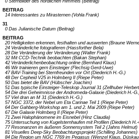
0 Sternbilder des nördlichen Himmels (Beitrag)
BEITRAG
14 Interessantes zu Mirasternen (Vohla Frank)
31
0 Das Julianische Datum (Beitrag)
BEITRAG
20 Helligkeiten erkennen, festhalten und auswerten (Braune Werne
24 Veränderliche fotografieren (Hassforther Bela)
28 Die Veränderung der Veränderung (Walter Frank)
32 Mit CCD-Technik beobachten (Bakan Stephan)
42 Veränderlichenbeobachtung online (Bernhard Klaus)
46 Wir trainieren gern Einsteiger (Flechsig Gerd-Uwe)
47 BAV-Training bei Sternfreunden vor Ort (Diederich H.-G.)
48 Der Cepheid V25 in Holmberg II (Riepe Peter)
50 Das bietet die BAV (Hübscher Joachim)
51 Das typische Einsteiger-Teleskop Journal 31 (Zellhuber Herbert
54 Die drei Geheimnisse der Andromeda-Galaxie (Diederich H.-G.
57 Viel dran an M 31 (Diederich H.-G.)
57 NGC 3372, der Nebel um Eta Carinae Teil 1 (Riepe Peter)
64 Der Gahberg-Workshop am 1. und 2. Mai 2009 (Riepe Peter)
67 Die Galaxie Holmberg II (Riepe Peter)
71 Zwei Halophänomene im Eisnebel (Hinz Claudia)
75 Untersuchung von Kugelsternhaufen mit Profilen (Diederich H.-
77 Resonanzen im äußeren Sonnensystem Teil 2 (Jahns Helmut)
81 Visuelles Deep-Sky Beobachtungsprojekt (Schilling Johannes)
84 Die Region um NGC 7769 im Pegasus (Wenzel Klaus, Düskau