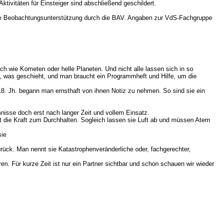
ivitäten für Einsteiger sind abschließend geschildert.
r die Beobachtungsunterstützung durch die BAV. Angaben zur VdS-Fachgruppe
ch wie Kometen oder helle Planeten. Und nicht alle lassen sich in so
n, was geschieht, und man braucht ein Programmheft und Hilfe, um die
18. Jh. begann man ernsthaft von ihnen Notiz zu nehmen. So sind sie ein
nisse doch erst nach langer Zeit und vollem Einsatz.
ht die Kraft zum Durchhalten. Sogleich lassen sie Luft ab und müssen Atem
sie
 zurück. Man nennt sie Katastrophenveränderliche oder, fachgerechter,
en. Für kurze Zeit ist nur ein Partner sichtbar und schon schauen wir wieder