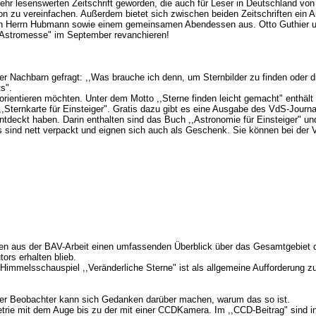
 sehr lesenswerten Zeitschrift geworden, die auch für Leser in Deutschland v
zu vereinfachen. Außerdem bietet sich zwischen beiden Zeitschriften ein Art
rch Herrn Hubmann sowie einem gemeinsamen Abendessen aus. Otto Guthier un
,Astromesse" im September revanchieren!
er Nachbarn gefragt: ,,Was brauche ich denn, um Sternbilder zu finden oder
s".
l orientieren möchten. Unter dem Motto ,,Sterne finden leicht gemacht" enthäl
Sternkarte für Einsteiger". Gratis dazu gibt es eine Ausgabe des VdS-Journa
y entdeckt haben. Darin enthalten sind das Buch ,,Astronomie für Einsteiger" 
s sind nett verpackt und eignen sich auch als Geschenk. Sie können bei der
n aus der BAV-Arbeit einen umfassenden Überblick über das Gesamtgebiet der 
ors erhalten blieb.
 Himmelsschauspiel ,,Veränderliche Sterne" ist als allgemeine Aufforderung z
d der Beobachter kann sich Gedanken darüber machen, warum das so ist.
trie mit dem Auge bis zu der mit einer CCDKamera. Im ,,CCD-Beitrag" sind in