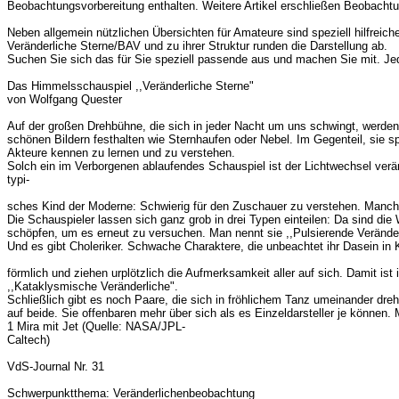
Beobachtungsvorbereitung enthalten. Weitere Artikel erschließen Beobacht
Neben allgemein nützlichen Übersichten für Amateure sind speziell hilfrei
Veränderliche Sterne/BAV und zu ihrer Struktur runden die Darstellung ab.
Suchen Sie sich das für Sie speziell passende aus und machen Sie mit. Jede
Das Himmelsschauspiel ,,Veränderliche Sterne"
von Wolfgang Quester
Auf der großen Drehbühne, die sich in jeder Nacht um uns schwingt, werden 
schönen Bildern festhalten wie Sternhaufen oder Nebel. Im Gegenteil, sie 
Akteure kennen zu lernen und zu verstehen.
Solch ein im Verborgenen ablaufendes Schauspiel ist der Lichtwechsel verä
typi-
sches Kind der Moderne: Schwierig für den Zuschauer zu verstehen. Manchma
Die Schauspieler lassen sich ganz grob in drei Typen einteilen: Da sind di
schöpfen, um es erneut zu versuchen. Man nennt sie ,,Pulsierende Veränder
Und es gibt Choleriker. Schwache Charaktere, die unbeachtet ihr Dasein in K
förmlich und ziehen urplötzlich die Aufmerksamkeit aller auf sich. Damit ist 
,,Kataklysmische Veränderliche".
Schließlich gibt es noch Paare, die sich in fröhlichem Tanz umeinander dreh
auf beide. Sie offenbaren mehr über sich als es Einzeldarsteller je können
1 Mira mit Jet (Quelle: NASA/JPL-
Caltech)
VdS-Journal Nr. 31
Schwerpunktthema: Veränderlichenbeobachtung