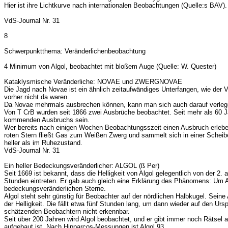
Hier ist ihre Lichtkurve nach internationalen Beobachtungen (Quelle:s BAV).
VdS-Journal Nr. 31
8
Schwerpunktthema: Veränderlichenbeobachtung
4 Minimum von Algol, beobachtet mit bloßem Auge (Quelle: W. Quester)
Kataklysmische Veränderliche: NOVAE und ZWERGNOVAE
Die Jagd nach Novae ist ein ähnlich zeitaufwändiges Unterfangen, wie der
vorher nicht da waren.
Da Novae mehrmals ausbrechen können, kann man sich auch darauf verlegen,
Von T CrB wurden seit 1866 zwei Ausbrüche beobachtet. Seit mehr als 60 Ja
kommenden Ausbruchs sein.
Wer bereits nach einigen Wochen Beobachtungsszeit einen Ausbruch erleben
roten Stern fließt Gas zum Weißen Zwerg und sammelt sich in einer Scheibe 
heller als im Ruhezustand.
VdS-Journal Nr. 31
Ein heller Bedeckungsveränderlicher: ALGOL (ß Per)
Seit 1669 ist bekannt, dass die Helligkeit von Algol gelegentlich von der 2
Stunden eintreten. Er gab auch gleich eine Erklärung des Phänomens: Um Al
bedeckungsveränderlichen Sterne.
Algol steht sehr günstig für Beobachter auf der nördlichen Halbkugel. Sein
der Helligkeit. Die fällt etwa fünf Stunden lang, um dann wieder auf den U
schätzenden Beobachtern nicht erkennbar.
Seit über 200 Jahren wird Algol beobachtet, und er gibt immer noch Rätse
aufgebaut ist. Nach Hipparcos-Messungen ist Algol 93