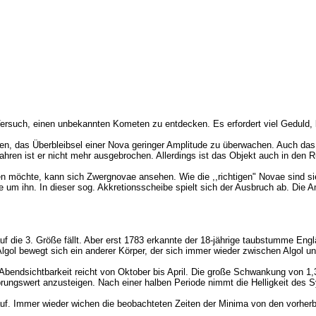
 Versuch, einen unbekannten Kometen zu entdecken. Es erfordert viel Geduld,
 das Überbleibsel einer Nova geringer Amplitude zu überwachen. Auch das i
hren ist er nicht mehr ausgebrochen. Allerdings ist das Objekt auch in den 
 möchte, kann sich Zwergnovae ansehen. Wie die ,,richtigen" Novae sind sie
um ihn. In dieser sog. Akkretionsscheibe spielt sich der Ausbruch ab. Die Am
. auf die 3. Größe fällt. Aber erst 1783 erkannte der 18-jährige taubstumme 
gol bewegt sich ein anderer Körper, der sich immer wieder zwischen Algol un
e Abendsichtbarkeit reicht von Oktober bis April. Die große Schwankung von 1,
rsprungswert anzusteigen. Nach einer halben Periode nimmt die Helligkeit des 
l auf. Immer wieder wichen die beobachteten Zeiten der Minima von den vorhe