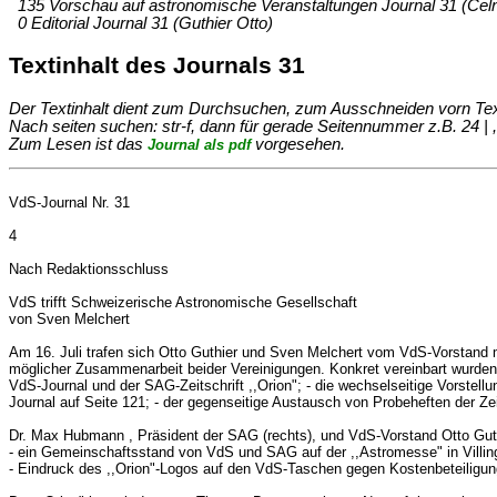
135 Vorschau auf astronomische Veranstaltungen Journal 31 (Celn
0 Editorial Journal 31 (Guthier Otto)
Textinhalt des Journals 31
Der Textinhalt dient zum Durchsuchen, zum Ausschneiden vorn Text un
Nach seiten suchen: str-f, dann für gerade Seitennummer z.B. 24 | ,
Zum Lesen ist das
vorgesehen.
Journal als pdf
VdS-Journal Nr. 31
4
Nach Redaktionsschluss
VdS trifft Schweizerische Astronomische Gesellschaft
von Sven Melchert
Am 16. Juli trafen sich Otto Guthier und Sven Melchert vom VdS-Vorstand 
möglicher Zusammenarbeit beider Vereinigungen. Konkret vereinbart wurde
VdS-Journal und der SAG-Zeitschrift ,,Orion"; - die wechselseitige Vorstel
Journal auf Seite 121; - der gegenseitige Austausch von Probeheften der Ze
Dr. Max Hubmann , Präsident der SAG (rechts), und VdS-Vorstand Otto Guthi
- ein Gemeinschaftsstand von VdS und SAG auf der ,,Astromesse" in Vill
- Eindruck des ,,Orion"-Logos auf den VdS-Taschen gegen Kostenbeteiligu