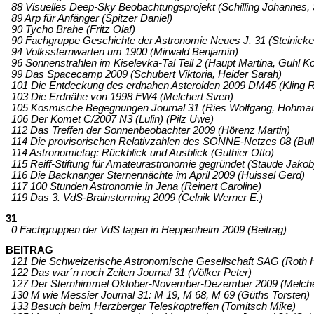
88 Visuelles Deep-Sky Beobachtungsprojekt (Schilling Johannes, S
89 Arp für Anfänger (Spitzer Daniel)
90 Tycho Brahe (Fritz Olaf)
90 Fachgruppe Geschichte der Astronomie Neues J. 31 (Steinicke
94 Volkssternwarten um 1900 (Mirwald Benjamin)
96 Sonnenstrahlen im Kiselevka-Tal Teil 2 (Haupt Martina, Guhl 
99 Das Spacecamp 2009 (Schubert Viktoria, Heider Sarah)
101 Die Entdeckung des erdnahen Asteroiden 2009 DM45 (Kling R
103 Die Erdnähe von 1998 FW4 (Melchert Sven)
105 Kosmische Begegnungen Journal 31 (Ries Wolfgang, Hohman
106 Der Komet C/2007 N3 (Lulin) (Pilz Uwe)
112 Das Treffen der Sonnenbeobachter 2009 (Hörenz Martin)
114 Die provisorischen Relativzahlen des SONNE-Netzes 08 (Bull
114 Astronomietag: Rückblick und Ausblick (Guthier Otto)
115 Reiff-Stiftung für Amateurastronomie gegründet (Staude Jakob
116 Die Backnanger Sternennächte im April 2009 (Huissel Gerd)
117 100 Stunden Astronomie in Jena (Reinert Caroline)
119 Das 3. VdS-Brainstorming 2009 (Celnik Werner E.)
31
0 Fachgruppen der VdS tagen in Heppenheim 2009 (Beitrag)
BEITRAG
121 Die Schweizerische Astronomische Gesellschaft SAG (Roth 
122 Das war´n noch Zeiten Journal 31 (Völker Peter)
127 Der Sternhimmel Oktober-November-Dezember 2009 (Melchert
130 M wie Messier Journal 31: M 19, M 68, M 69 (Güths Torsten)
133 Besuch beim Herzberger Teleskoptreffen (Tomitsch Mike)