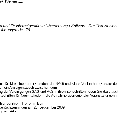
ik Werner E.)
d für internetgestützte Übersetzungs-Software. Der Text ist nicht fo
 für ungerade | 79
mit Dr. Max Hubmann (Präsident der SAG) und Klaus Vonlanthen (Kassier der
n: - ein Anzeigentausch zwischen dem
lung der Vereinigungen SAG und VdS in ihren Zeitschriften; lesen Sie dazu au
itschriften für Neumitglieder; - die Aufnahme überregionaler Veranstaltungen
er bei ihrem Treffen in Bern.
ingenSchwenningen am 26. September 2009;
ng der SAG.