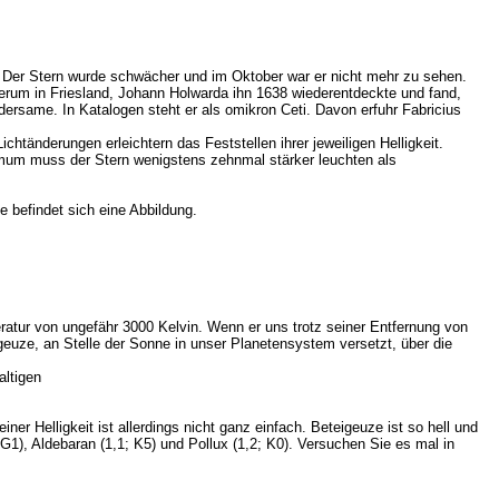
te. Der Stern wurde schwächer und im Oktober war er nicht mehr zu sehen.
derum in Friesland, Johann Holwarda ihn 1638 wiederentdeckte und fand,
rsame. In Katalogen steht er als omikron Ceti. Davon erfuhr Fabricius
tänderungen erleichtern das Feststellen ihrer jeweiligen Helligkeit.
ximum muss der Stern wenigstens zehnmal stärker leuchten als
e befindet sich eine Abbildung.
eratur von ungefähr 3000 Kelvin. Wenn er uns trotz seiner Entfernung von
igeuze, an Stelle der Sonne in unser Planetensystem versetzt, über die
altigen
 Helligkeit ist allerdings nicht ganz einfach. Beteigeuze ist so hell und
G1), Aldebaran (1,1; K5) und Pollux (1,2; K0). Versuchen Sie es mal in