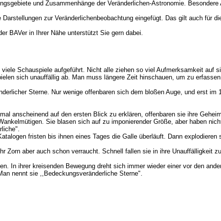
ungsgebiete und Zusammenhänge der Veränderlichen-Astronomie. Besondere Akt
che Darstellungen zur Veränderlichenbeobachtung eingefügt. Das gilt auch fü
r BAVer in Ihrer Nähe unterstützt Sie gern dabei.
viele Schauspiele aufgeführt. Nicht alle ziehen so viel Aufmerksamkeit auf si
spielen sich unauffällig ab. Man muss längere Zeit hinschauen, um zu erfasse
nderlicher Sterne. Nur wenige offenbaren sich dem bloßen Auge, und erst im 
l anscheinend auf den ersten Blick zu erklären, offenbaren sie ihre Geheim
e Wankelmütigen. Sie blasen sich auf zu imponierender Größe, aber haben nic
liche".
atalogen fristen bis ihnen eines Tages die Galle überläuft. Dann explodieren 
ihr Zorn aber auch schon verraucht. Schnell fallen sie in ihre Unauffälligkeit
en. In ihrer kreisenden Bewegung dreht sich immer wieder einer vor den ander
. Man nennt sie ,,Bedeckungsveränderliche Sterne".