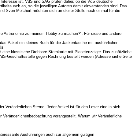
on Interesse ist. VdS und SAG prüfen daher, ob die VdS deutsche
ikeltausch an, so die jeweiligen Autoren damit einverstanden sind. Das
d Sven Melchert möchten sich an dieser Stelle noch einmal für die
 die Astronomie zu meinem Hobby zu machen?". Für diese und andere
t das Paket ein kleines Buch für die Jackentasche mit ausführlicher
ls.
und eine klassische Drehbare Sternkarte mit Planetenzeiger. Das zusätzliche
 VdS-Geschäftsstelle gegen Rechnung bestellt werden (Adresse siehe Seite
Veränderlichen Sterne. Jeder Artikel ist für den Leser eine in sich
ur Veränderlichenbeobachtung vorangestellt. Warum wir Veränderliche
teressante Ausführungen auch zur allgemein gültigen