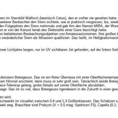
tern im Sternbild Walfisch (lateinisch Cetus), den er vorher nie gesehen hat
eiterer Beobachter den Stern sichtete, war er praktisch vergessen, bis, wie
n den Folgejahren den Stern mehrmals und gab ihm den Namen MIRA, der Wunde
n er von der Kanzel herab des Diebstahls einer Gans bezichtigt hatte.
n beliebtesten Beobachtungsobjekten von Amateurastronomen. Ihre großen Lich
veränderlicher Stern als Mirastern qualifiziert. Das heißt, im Helligkeitsma
ei Lichtjahre langen, nur im UV sichtbaren Jet gefunden, auf der linken Seit
hulterstern Beteigeuze. Das ist ein Roter Überriese mit einer Oberflächentemp
rne am Himmel erscheint, dann muss er sehr groß sein. Tatsächlich würde Bete
ace-Teleskop gelang, grobe Details auf seiner Oberfläche abzubilden.
ge. Das ist so viel, dass Beteigeuze irgendwann in der Zukunft in einer gew
en wird.
chwankt im visuellen zwischen 0,4 und 1,3 Größenklassen. Das Schätzen seiner
 weit weg. Brauchbar sind Prokyon (V = 0,5 mag; Spektrum F5), Capella (0,1; 