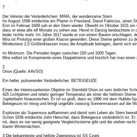
7
Der Veteran der Veränderlichen: MIRA, der wundersame Stern
Im August 1596 entdeckte ein Pfarrer in Friesland, David Fabricius, einen S
Erst im Februar 1609 sah er den Stern wieder. Obwohl im Oktober 1631 ein w
dass er etwa alle elf Monate zu sehen war. Hevel in Danzig beobachtete i
leider nichts mehr. Im Jahre 1617 wurde er von einem Bauern erschlagen, de
Mira ist Prototyp einer großen Klasse geworden. Diese Sterne gehören zu de
Mindestens 2,5 Größenklassen muss die Amplitude betragen, damit sich ein 
im Minimum. Die Perioden liegen zwischen 150 und 1000 Tagen.
Mira selbst ist Komponente eines Doppelsterns und kürzlich hat man einen zw
2
Orion (Quelle: AAVSO)
Ein heller, pulsierender Veränderlicher: BETEIGEUZE
Eines der interessantesten Objekte im Sternbild Orion ist sein östlicher Sc
425 Lichtjahren und relativ geringer Temperatur als einer der hellsten Ste
Jupiterbahn hinausreichen. Er ist so groß, dass es 1996 mit dem Hubble-Sp
Beteigeuze ist riesig und bringt ungefähr zwanzig Sonnenmassen auf die Waa
Explosion als Supernova aufflammen und damit sein Leben als Stern beend
Schon 1836 entdeckte John Herschel, dass Beteigeuze veränderlich ist. Er s
rot, dass es nur wenig geeignete Vergleichssterne gibt und die stehen recht
klaren Winternächten.
3 Die bekannteste und hellste Zwergnova ist SS Cygni.