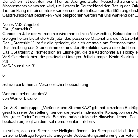
Der ,,Orion" ist seit dem von Thomas Baer gestalteten Neuauftritt zu einer
Abonnements verwalten wird, um Lesern in Deutschland den Bezug des Orion 
Treffen klang mit einer interessanten und unterhaltsamen Stadtführung du
Gastfreundschaft bedanken - wie besprochen werden wir uns während der ,
Neues VdS-Angebot:
Die ,,Starterkits"
Gerade im Jahr der Astronomie wird man oft von Verwandten, Bekannten od
Gelegenheiten bietet die VdS jetzt das passende Material an: die ,,Starterkit
Das ,,Starterkit 1" ist für alle gedacht, die sich erstmals am Sternenhimme
Beschreibung des Sternenhimmels und der Sternbilder sowie eine drehbare ,,
Das ,,Starterkit 2" richtet sich an Einsteiger, die die Astronomie als Hobb
VdS-Geschenk hier: die praktische Omegon-Rotlichtlampe. Beide Starterkit
23).
VdS-Journal Nr. 31
6
Schwerpunktthema: Veränderlichenbeobachtung
Warum machen wir das?
von Werner Braune
Die VdS-Fachgruppe ,,Veränderliche Sterne/BAV" gibt mit einzelnen Beiträge
geschlossene Darstellung, bei der die jeweils individuelle Konzeption des Aut
Als ,,roter Faden" durch die Beiträge mögen folgende Hinweise dienen. Das
beobachten, liegt an dem sehr emotionalen Erlebnis
zu sehen, dass ein Stern seine Helligkeit ändert: Der Sternpunkt lebt! Un
Einzelne Beiträge folgen als anregende Beobachtungseinführung zur Fotome