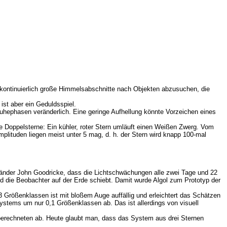
 kontinuierlich große Himmelsabschnitte nach Objekten abzusuchen, die
st aber ein Geduldsspiel.
Ruhephasen veränderlich. Eine geringe Aufhellung könnte Vorzeichen eines
 Doppelsterne: Ein kühler, roter Stern umläuft einen Weißen Zwerg. Vom
plituden liegen meist unter 5 mag, d. h. der Stern wird knapp 100-mal
Engländer John Goodricke, dass die Lichtschwächungen alle zwei Tage und 22
d die Beobachter auf der Erde schiebt. Damit wurde Algol zum Prototyp der
3 Größenklassen ist mit bloßem Auge auffällig und erleichtert das Schätzen
Systems um nur 0,1 Größenklassen ab. Das ist allerdings von visuell
rberechneten ab. Heute glaubt man, dass das System aus drei Sternen