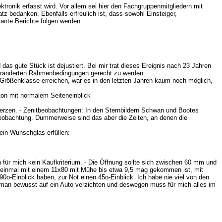
tronik erfasst wird. Vor allem sei hier den Fachgruppenmitgliedern mit
z bedanken. Ebenfalls erfreulich ist, dass sowohl Einsteiger,
sante Berichte folgen werden.
as gute Stück ist dejustiert. Bei mir trat dieses Ereignis nach 23 Jahren
 veränderten Rahmenbedingungen gerecht zu werden:
e Größenklasse erreichen, war es in den letzten Jahren kaum noch möglich,
ton mit normalem Seiteneinblick
merzen. - Zenitbeobachtungen: In den Sternbildern Schwan und Bootes
beobachtung. Dummerweise sind das aber die Zeiten, an denen die
ein Wunschglas erfüllen:
für mich kein Kaufkriterium. - Die Öffnung sollte sich zwischen 60 mm und
 einmal mit einem 11x80 mit Mühe bis etwa 9,5 mag gekommen ist, mit
0o-Einblick haben, zur Not einen 45o-Einblick. Ich habe nie viel von den
nn man bewusst auf ein Auto verzichten und deswegen muss für mich alles im