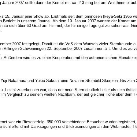
nuar 2007 sollte dann der Komet mit ca. 2-3 mag tief am Westhimmel aufzuf
. bis 15. Januar eine Show ab. Erstmals seit dem ominösen Ikeya-Seki 1965 w
en Bericht in unserem Journal. Ab dem 19. Januar 2007 wartete der Komet a
annte sich über 60 Grad am Himmel, der für einige Tage gut zu sehen war. Ge
S.
eptember 2007 festgelegt. Damit ist die VdS dem Wunsch vieler Sternfreun
 in Villingen-Schwenningen 22. September 2007 zusammenfällt. Um dies zu ver
.
en. Außerdem wird es zu einer Kooperation mit den astronomischen Monatsze
uji Nakamura und Yukio Sakurai eine Nova im Sternbild Skorpion. Bis zum 20
Leicht zu erkennen war, dass der neue Stern deutlich heller als sein östlich
im Vergleich zu seinem weißen Nachbarn, der auf gleicher Höhe über dem Ho
ernet war ein Riesenerfolg! 350.000 verschiedene Besucher wurden registrier
en anschließend mit Danksagungen und Bildzusendungen an den Webmaster. He