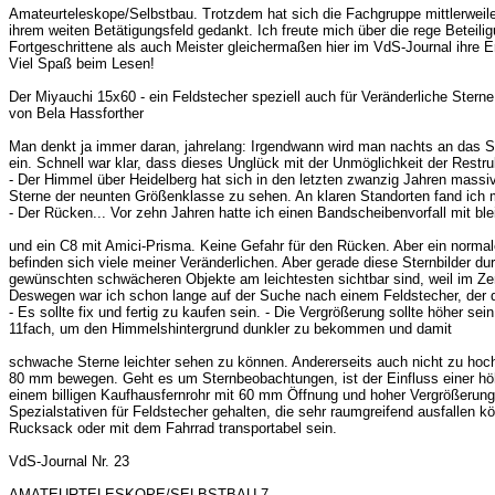
Amateurteleskope/Selbstbau. Trotzdem hat sich die Fachgruppe mittlerweile 
ihrem weiten Betätigungsfeld gedankt. Ich freute mich über die rege Beteil
Fortgeschrittene als auch Meister gleichermaßen hier im VdS-Journal ihre Er
Viel Spaß beim Lesen!
Der Miyauchi 15x60 - ein Feldstecher speziell auch für Veränderliche Sterne
von Bela Hassforther
Man denkt ja immer daran, jahrelang: Irgendwann wird man nachts an das Sta
ein. Schnell war klar, dass dieses Unglück mit der Unmöglichkeit der Rest
- Der Himmel über Heidelberg hat sich in den letzten zwanzig Jahren massiv
Sterne der neunten Größenklasse zu sehen. An klaren Standorten fand ich 
- Der Rücken... Vor zehn Jahren hatte ich einen Bandscheibenvorfall mit 
und ein C8 mit Amici-Prisma. Keine Gefahr für den Rücken. Aber ein normal
befinden sich viele meiner Veränderlichen. Aber gerade diese Sternbilder 
gewünschten schwächeren Objekte am leichtesten sichtbar sind, weil im Zen
Deswegen war ich schon lange auf der Suche nach einem Feldstecher, der de
- Es sollte fix und fertig zu kaufen sein. - Die Vergrößerung sollte höher sein
11fach, um den Himmelshintergrund dunkler zu bekommen und damit
schwache Sterne leichter sehen zu können. Andererseits auch nicht zu hoch
80 mm bewegen. Geht es um Sternbeobachtungen, ist der Einfluss einer hö
einem billigen Kaufhausfernrohr mit 60 mm Öffnung und hoher Vergrößerung a
Spezialstativen für Feldstecher gehalten, die sehr raumgreifend ausfallen 
Rucksack oder mit dem Fahrrad transportabel sein.
VdS-Journal Nr. 23
AMATEURTELESKOPE/SELBSTBAU 7