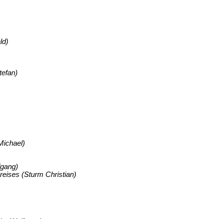
ld)
tefan)
Michael)
fgang)
eises (Sturm Christian)