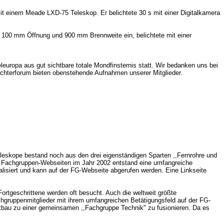
mit einem Meade LXD-75 Teleskop. Er belichtete 30 s mit einer Digitalkamera
t 100 mm Öffnung und 900 mm Brennweite ein, belichtete mit einer
uropa aus gut sichtbare totale Mondfinsternis statt. Wir bedanken uns bei
bachterforum bieten obenstehende Aufnahmen unserer Mitglieder.
leskope bestand noch aus den drei eigenständigen Sparten ,,Fernrohre und
er Fachgruppen-Webseiten im Jahr 2002 entstand eine umfangreiche
alisiert und kann auf der FG-Webseite abgerufen werden. Eine Linkseite
ortgeschrittene werden oft besucht. Auch die weltweit größte
chgruppenmitglieder mit ihrem umfangreichen Betätigungsfeld auf der FG-
bau zu einer gemeinsamen ,,Fachgruppe Technik" zu fusionieren. Da es