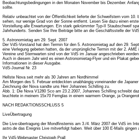
Beobachtungsbedingungen in den Monaten November bis Dezember. Anfang Ja
sollte.
Relativ unbeachtet von der Öffentlichkeit lieferte der Schweifstern vom 10
sehen, nur wenige Grad von der Sonne entfernt. Lesen Sie dazu einen erst
Vorstellung alle Erwartungen. Ein stark gekrümmter Typ-II Staubschweif sp
Jahrhunderts. Senden Sie Ihre Beiträge bitte an die Geschäftsstelle der Vd
5. Astronomietag am 29. Sept. 2007
Der VdS-Vorstand hat den Termin für den 5. Astronomietag auf den 29. S
eine Verlegung gebeten hatten, da der ursprüngliche Termin mit der 2. AME
Vereine und Sternwarten sind von der VdS im Januar angeschrieben worden
Auch in diesem Jahr wird es einen Astronomietag-Flyer und ein Plakat geb
Informationen in dieser Ausgabe.
VdS-Journal Nr. 23
Hellste Nova seit mehr als 30 Jahren am Nordhimmel
Am Morgen des 5. Februar entdeckten unabhängig voneinander die Japaner Y
Zeichnung der Nova sandte uns Herr Johannes Schilling zu.
Abb. 1: Die Nova V1280 Sco am 23.2.2007, Johannes Schilling schreibt dazu: 
leuchtete in meinem 15x70 Fernglas in einem warmem Orange, ja Orangerot 
NACH REDAKTIONSSCHLUSS 5
LiveÜbertragung
Die Live-übertragung der Mondfinsternis am 3./4. März 2007 der VdS im Int
astro.de das Ereignis Live mitverfolgt haben. Weit über 100 E-Mails ging
Ihr VdS-Webmaster Christoph Prall