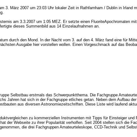
am 3. März 2007 um 23:03 Uhr lokaler Zeit in Rathfarnham / Dublin in Irland 
g.
finsternis am 3.3.2007 um 1:05 MEZ. Er setzte einen FluoriteApochromaten mi
 fertigte dieses Summenbild aus 14 Einzelaufnahmen an.
 durch den Mond. In der Nacht vom 3. auf den 4. März fand eine für Mittele
der nächsten Ausgabe hier vorstellen wollen. Einen Vorgeschmack auf das Beo
hgruppe Selbstbau erstmals das Schwerpunktthema. Die Fachgruppe Amateurte
echs Jahren hat sich in der Fachgruppe etliches getan. Neben dem Aufbau d
stbauten aus diversen Astronomiezeitschriften. Diese Liste wird laufend aktu
duktvergleichen zu kommerziellen Instrumenten mit Tipps für Einsteiger und F
 der Webseite zu ihrer Popularität verholfen. Seit 2004 stellen sich die Fa
genommen, die drei Fachgruppen Amateurteleskope, CCD-Technik und Selbst