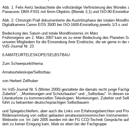
Abb. 1: Felix Aertz beobachtete die vollständige Verfinsterung des Mondes 
Panasonic DMX-FX01 mit 6mm-Objektiv (Blende 3,1) und ISO-80-Einstellun
Abb. 2: Christoph Prall dokumentierte die Austrittsphase der totalen Mond
Digitalkamera Canon EOS 350D bei ISO-1600-Einstellung jeweils 1/3 s und
Bedeckung des Saturn und totale Mondfinsternis im März
Frühmorgens am 2. März 2007 kam es zu einer Bedeckung des Planeten Saturn
unseren Mitgliedern für die Einsendung ihrer Eindrücke, die wir gerne in 
VdS-Journal Nr. 23
6 AMATEURTELESKOPE/SELBSTBAU
Zum Schwerpunktthema
Amateurteleskope/Selbstbau
von Herbert Zellhuber
Im VdS-Journal Nr. 5 (Winter 2000) gestaltete die damals recht junge Fac
Zubehör", ,,Montierungen und Schutzbauten" und ,,Selbstbau". In diesen s
Literaturliste zu kommerziellen Teleskopen, Montierungen, Zubehör und Selb
führt zu bekannten deutschsprachigen Selbstbauern
und Spiegelschleifern, aber auch die Links von Erfahrungsberichten und Pro
Bildersammlung von selbst gebauten amateurastronomischen Instrumenten hat
Webseite vor. Im Jahr 2005 wurden mit der FG CCD-Technik Gespräche auf
dort zu keiner Einigung kam, blieb es eben bei der Fachgruppe