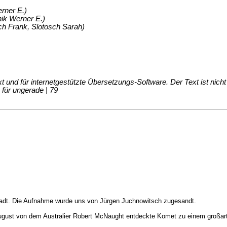
rner E.)
ik Werner E.)
ch Frank, Slotosch Sarah)
d für internetgestützte Übersetzungs-Software. Der Text ist nicht fo
 für ungerade | 79
tadt. Die Aufnahme wurde uns von Jürgen Juchnowitsch zugesandt.
 August von dem Australier Robert McNaught entdeckte Komet zu einem großarti