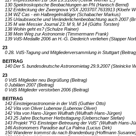
130 Spektroskopische Beobachtungen an PN (Hanisch Bernd)
132 Entdeckung der Zwergnova VSX J203707.7633913 (Kloehr Wo
134 WZ Cas - ein Halbregelmäßiger (Schabacher Markus)
135 Urlaubswoche und Veränderlichenbeobachtung auch 2007 (Br
135 M wie Messier Journal 23: M 9, M 14 (Güths Torsten)
138 Wohin geht es? (Schulze Rainer)
138 Mein Weg zur Astronomie (Timmermann Frank)
139 VdS-Medaille 2006 an H.-G. Diederich verliehen (Stapper Norb
23
0 28. VdS-Tagung und Mitgliederversammlung in Stuttgart (Beitrag
BEITRAG
140 Der 5. bundesdeutsche Astronomietag 29.9.2007 (Steinicke W
23
0 VdS Mitglieder neu Begrüßung (Beitrag)
0 Jubiläen 2007 (Beitrag)
0 VdS Mitglieder verstorben 2006 (Beitrag)
BEITRAG
142 Einsteigerastronomie in der VdS (Guthier Otto)
142 Vita von Oliver Lubenow (Lubenow Oliver)
142 Vita von Hans-Jürgen Wulfrath (Wulfrath Hans-Jürgen)
143 25 Jahre Bochumer Herbsttagung (Ueberschaer Stefan)
143 Projekt "FG Einsteiger-Betreuung der VdS" (Wulfrath Hans-Jü
146 Astronomers Paradise auf La Palma (Lucius Dirk)
150 Wanderer kommst du nach Brandenburg (Hoffmann Susanne