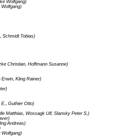
cke Wolfgang)
 Wolfgang)
 Schmidt Tobias)
tzke Christian, Hoffmann Susanne)
)
Erwin, Kling Rainer)
ter)
., Guthier Otto)
le Matthias, Wossagk Ulf, Slansky Peter S.)
aver)
ing Andreas)
)
g Wolfgang)