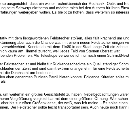
so ausgerichtet, dass ein weiter Technikbereich der Mechanik, Optik und Elek
igung beim Schwerpunktthema und möchte mich bei den Autoren für ihren Einsat
fahrungen weitergeben wollen. Es bleibt zu hoffen, dass weiterhin so interes
tiv mit dem liebgewordenen Feldstecher stoßen, alles fällt krachend um und d
rukturierung aber auch die Chance war, mit einem neuen Feldstecher einigen
 verschlechtert. Konnte ich mit dem 11x80 in der Stadt lange Zeit die zehnt
mich kaum am Himmel zurecht, weil jedes Feld von Sternen übersät war.
bleibenden Problemen. Als Teleskope verwende ich nur noch einen SchmidtNew
er Feldstecher ist und bleibt für Rückengeschädigte ein Quell ständiger Sch
durchlaufen den Zenit und sind damit extrem unangenehm für eine Feldstecher
it die Durchsicht am besten ist.
n oben genannten Punkten Paroli bieten konnte. Folgende Kriterien sollte m
 als
, um weiterhin ein großes Gesichtsfeld zu haben. Nebelbeobachtungen waren 
heren Vergrößerung vergleichbar mit dem einer größeren Öffnung. Wer schon
ber bis zur elften Größenklasse, der weiß, was ich meine. - Es sollte einen 9
können. Der Feldstecher sollte leicht transportabel sein. Auch heute noch ka