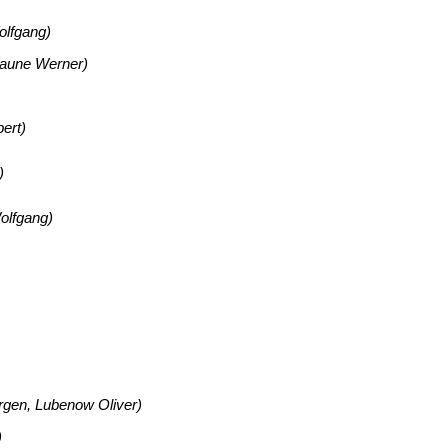
lfgang)
aune Werner)
ert)
)
olfgang)
rgen, Lubenow Oliver)
)