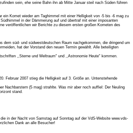
inden sein, ehe seine Bahn ihn ab Mitte Januar steil nach Süden führen
ar ein Komet wieder am Taghimmel mit einer Helligkeit von -5 bis -6 mag zu
m Südhimmel in der Dämmerung auf und übertraf mit einer imposanten
rne veröffentlichen wir Berichte zu diesem ersten großen Kometen des
de aus dem süd- und südwestdeutschen Raum nachgekommen, die dringend um
meiden, hat der Vorstand den neuen Termin gewählt. Alle beteiligten
itschriften ,,Sterne und Weltraum" und ,,Astronomie Heute" kommen.
. Februar 2007 stieg die Helligkeit auf 3. Größe an. Untenstehende
er Nachbarstern (5 mag) strahlte. Was mir aber noch auffiel: Der Neuling
rizont stand.
t, die in der Nacht von Samstag auf Sonntag auf der VdS-Website www.vds-
rzlichen Dank an alle Besucher!