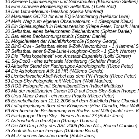
10 Kleinere Optimierungen und Selbstbauten (Klausmann Steffen)
13 Eine schwere Montierung im Selbstbau (Thiele Ralf)
19 Das Ultra-Medium-Teleskop (Kleisa Manfred)
22 Manuelles GOTO für eine EQ6-Montierung (Heiduck Uwe)
24 Mein Weg zum eigenen Observatorium - 1 (Stepputat Klaus)
28 Ein Spielausgleich in Rektaszension (Riepe Peter, Tomsik Hara
30 Selbstbau eines beleuchteten Zeichenbretts (Spitzer Daniel)
31 Bau eines Beobachtungsstuhls (Spitzer Daniel)
31 Möglichkeiten der Nachführkontrolle (Sporny Georgi)
32 BinO-Owl - Selbstbau eines 9-Zoll-Newtonbinos - 1 (Hammel S
37 Selbstbau einer 8-Zoll-Lurie-Houghton-Optik - 1 (Eich Werner)
39 Die "Teleskopeinheit" von Arnstadt-Espenfeld (Loibl Günter)
41 SkyDob3 - eine azimutale Montierung (Schäfer Frank)
43 Aktueller Stand der Fachgruppe Astrofotografie (Riepe Peter)
44 Die Astrokamera Atik 16 HR (Willems Gerald)
48 Lichtschwache Abell-Nebel aus dem PN-Projekt (Riepe Peter)
53 Deep-Sky-Fotografie mit WebCam (Wolf Manfred)
56 RGB-Fotografie mit Schmalbandfiltern (Hänel Matthias)
60 Mit der modifizierten Canon 20 D auf Deep-Sky-Safari (Hoppe 
65 Ursa Minor Dwarf - ein neues Projekt (Riepe Peter)
66 Eisnebelhalos am 11.12.2006 auf dem Sudelfeld (Hinz Claudia)
68 Luftspiegelungen über dem Königssee (Hinz Claudia, Hinz Wol
69 Rechnerische Bestimmung von Radius und Mittelpunkt eines Kr
70 Fachgruppe Deep Sky - Neues Journal 23 (Bohle Jens)
71 Astrourlaub in den Alpen (Grunge Thomas)
74 Die AG Deep-Sky des ASL 2006 (Behm Nils, Reinert Caroline)
75 Zentralsterne im Fernglas (Gährken Bernd)
76 M 27 und ein bisschen mehr (Bohle Jens)