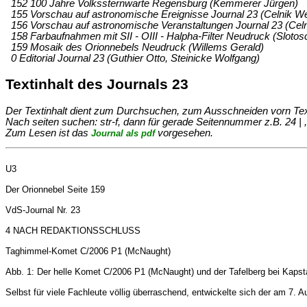
152 100 Jahre Volkssternwarte Regensburg (Kemmerer Jürgen)
155 Vorschau auf astronomische Ereignisse Journal 23 (Celnik We
156 Vorschau auf astronomische Veranstaltungen Journal 23 (Celn
158 Farbaufnahmen mit SII - OIII - Halpha-Filter Neudruck (Slotos
159 Mosaik des Orionnebels Neudruck (Willems Gerald)
0 Editorial Journal 23 (Guthier Otto, Steinicke Wolfgang)
Textinhalt des Journals 23
Der Textinhalt dient zum Durchsuchen, zum Ausschneiden vorn Text un
Nach seiten suchen: str-f, dann für gerade Seitennummer z.B. 24 | ,
Zum Lesen ist das
vorgesehen.
Journal als pdf
U3
Der Orionnebel Seite 159
VdS-Journal Nr. 23
4 NACH REDAKTIONSSCHLUSS
Taghimmel-Komet C/2006 P1 (McNaught)
Abb. 1: Der helle Komet C/2006 P1 (McNaught) und der Tafelberg bei Kaps
Selbst für viele Fachleute völlig überraschend, entwickelte sich der am 7.