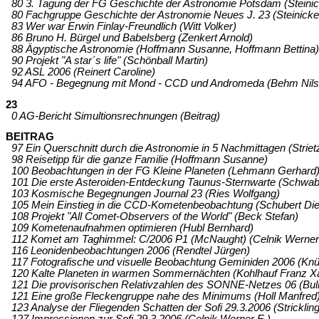
80 3. Tagung der FG Geschichte der Astronomie Potsdam (Steini
80 Fachgruppe Geschichte der Astronomie Neues J. 23 (Steinicke
83 Wer war Erwin Finlay-Freundlich (Witt Volker)
86 Bruno H. Bürgel und Babelsberg (Zenkert Arnold)
88 Ägyptische Astronomie (Hoffmann Susanne, Hoffmann Bettina)
90 Projekt "A star´s life" (Schönball Martin)
92 ASL 2006 (Reinert Caroline)
94 AFO - Begegnung mit Mond - CCD und Andromeda (Behm Nils,
23
0 AG-Bericht Simultionsrechnungen (Beitrag)
BEITRAG
97 Ein Querschnitt durch die Astronomie in 5 Nachmittagen (Strie
98 Reisetipp für die ganze Familie (Hoffmann Susanne)
100 Beobachtungen in der FG Kleine Planeten (Lehmann Gerhard
101 Die erste Asteroiden-Entdeckung Taunus-Sternwarte (Schwab 
103 Kosmische Begegnungen Journal 23 (Ries Wolfgang)
105 Mein Einstieg in die CCD-Kometenbeobachtung (Schubert Die
108 Projekt "All Comet-Observers of the World" (Beck Stefan)
109 Kometenaufnahmen optimieren (Hubl Bernhard)
112 Komet am Taghimmel: C/2006 P1 (McNaught) (Celnik Werner E
116 Leonidenbeobachtungen 2006 (Rendtel Jürgen)
117 Fotografische und visuelle Beobachtung Geminiden 2006 (Knül
120 Kalte Planeten in warmen Sommernächten (Kohlhauf Franz X
121 Die provisorischen Relativzahlen des SONNE-Netzes 06 (Bull
121 Eine große Fleckengruppe nahe des Minimums (Holl Manfred
123 Analyse der Fliegenden Schatten der Sofi 29.3.2006 (Stricklin
127 Impressionen zur Sofi 29.3.2006 (Celnik Werner E.)