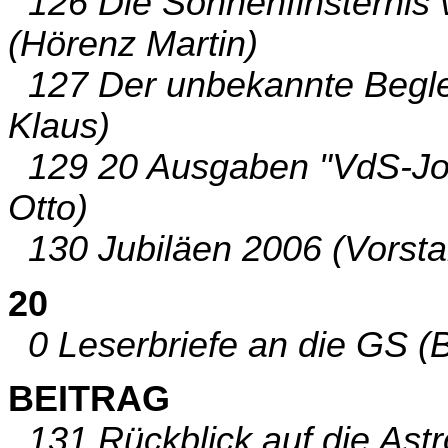
126 Die Sonnenfinsternis 
(Hörenz Martin)
127 Der unbekannte Begle
Klaus)
129 20 Ausgaben "VdS-Jour
Otto)
130 Jubiläen 2006 (Vorsta
20
0 Leserbriefe an die GS (B
BEITRAG
131 Rückblick auf die Ast