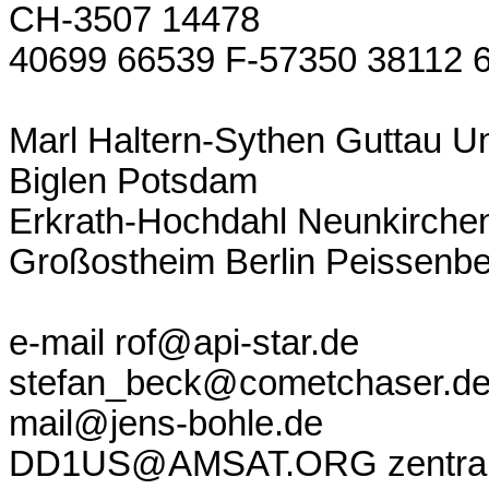
CH-3507 14478
40699 66539 F-57350 38112 
Marl Haltern-Sythen Guttau U
Biglen Potsdam
Erkrath-Hochdahl Neunkirche
Großostheim Berlin Peissenb
e-mail rof@api-star.de
stefan_beck@cometchaser.d
mail@jens-bohle.de
DD1US@AMSAT.ORG zentrale@