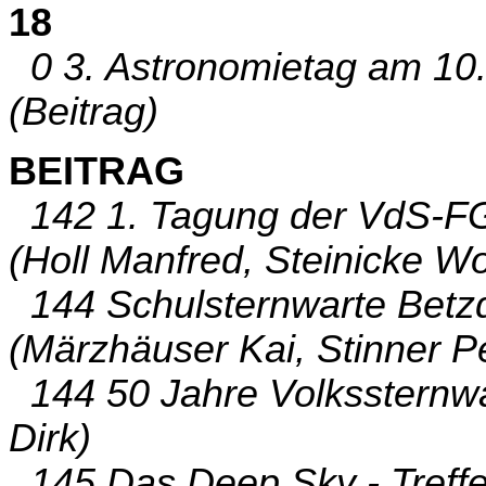
18
0 3. Astronomietag am 10
(Beitrag)
BEITRAG
142 1. Tagung der VdS-FG
(Holl Manfred, Steinicke W
144 Schulsternwarte Betzdor
(Märzhäuser Kai, Stinner P
144 50 Jahre Volkssternw
Dirk)
145 Das Deep Sky - Treffe