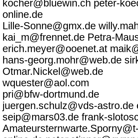
kocher@bluewin.ch peter-koe
online.de
Lille-Sonne@gmx.de willy.m
kai_m@frennet.de Petra-Maus
erich.meyer@ooenet.at maik
hans-georg.mohr@web.de si
Otmar.Nickel@web.de
wquester@aol.com
pri@bfw-dortmund.de
juergen.schulz@vds-astro.de
seip@mars03.de frank-slotosc
Amateursternwarte.Sporny@t-o