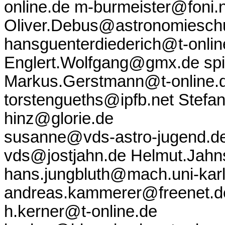
online.de m-burmeister@foni.
Oliver.Debus@astronomiesch
hansguenterdiederich@t-onlin
Englert.Wolfgang@gmx.de sp
Markus.Gerstmann@t-online.d
torstengueths@ipfb.net Stef
hinz@glorie.de
susanne@vds-astro-jugend.de
vds@jostjahn.de Helmut.Ja
hans.jungbluth@mach.uni-karls
andreas.kammerer@freenet.d
h.kerner@t-online.de