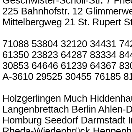
Geschwister-Scholl-Str. 7 Fri
225 Bahnhofstr. 12 Glimmerweg
Mittelbergweg 21 St. Rupert 
71088 53804 32120 34431 74
61350 23823 64287 83334 84
30853 64646 61239 64367 830
A-3610 29525 30455 76185 8
Holzgerlingen Much Hiddenh
Langenbrettach Berlin Ahlen-
Homburg Seedorf Darmstadt I
Rheda-Wiedenbrück Heppenh