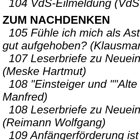
104 VdS-Eilmeldung (VdS
ZUM NACHDENKEN
105 Fühle ich mich als Ast
gut aufgehoben? (Klausman
107 Leserbriefe zu Neueins
(Meske Hartmut)
108 "Einsteiger und ""Alt
Manfred)
108 Leserbriefe zu Neueins
(Reimann Wolfgang)
109 Anfängerförderung ist