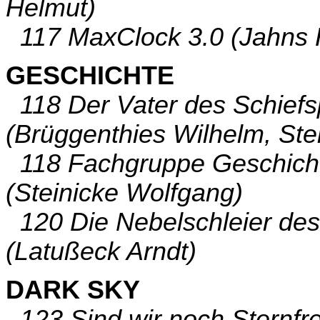
Helmut)
117 MaxClock 3.0 (Jahns 
GESCHICHTE
118 Der Vater des Schiefsp
(Brüggenthies Wilhelm, Ste
118 Fachgruppe Geschicht
(Steinicke Wolfgang)
120 Die Nebelschleier des 
(Latußeck Arndt)
DARK SKY
123 Sind wir noch Sternfr